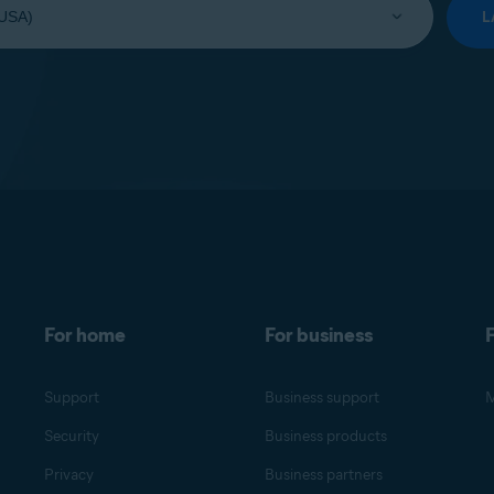
L
For home
For business
F
Support
Business support
M
Security
Business products
Privacy
Business partners