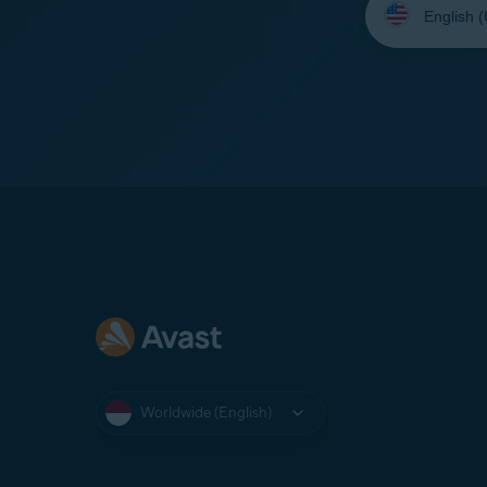
your
language:
Worldwide (English)