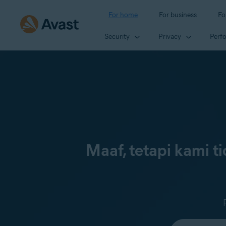
For home
For business
Fo
Security
Privacy
Perf
Maaf, tetapi kami 
Select