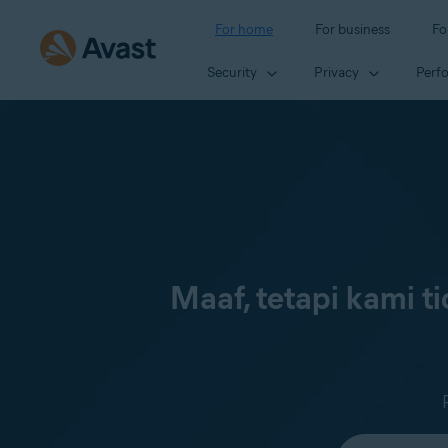
For home
For business
Fo
Security
Privacy
Perf
Maaf, tetapi kami 
Select