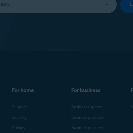
L
For home
For business
F
Support
Business support
M
Security
Business products
Privacy
Business partners