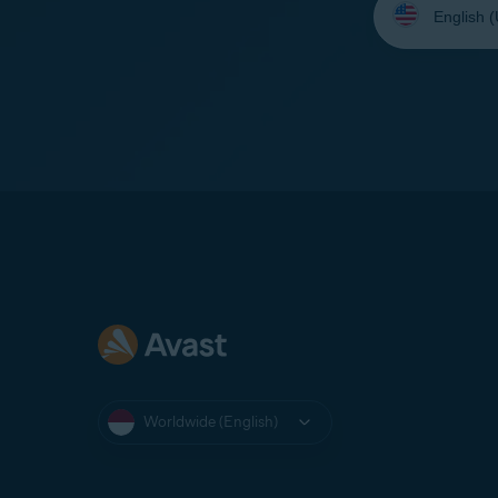
your
language:
Worldwide (English)