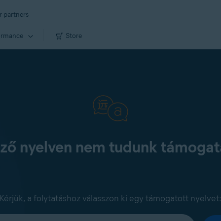
r partners
ormance
Store
kező nyelven nem tudunk támogatá
Kérjük, a folytatáshoz válasszon ki egy támogatott nyelvet