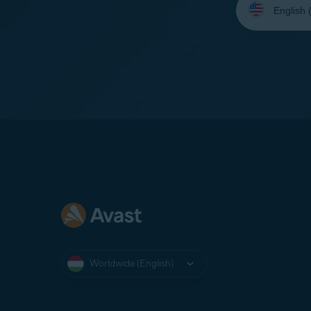
your
language:
Worldwide (English)