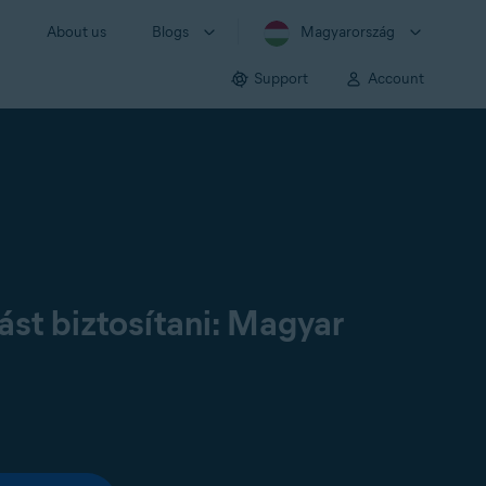
About us
Blogs
Magyarország
Support
Account
st biztosítani: Magyar
: