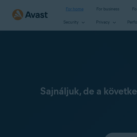
For home
For business
Fo
Security
Privacy
Perf
Sajnáljuk, de a követ
Select