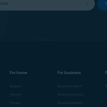
For home
For business
F
Support
Business support
M
Security
Business products
Privacy
Business partners