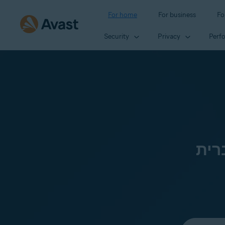
For home
For business
Fo
Security
Privacy
Perf
רית
Select