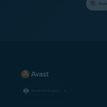
your
language:
Worldwide (English)