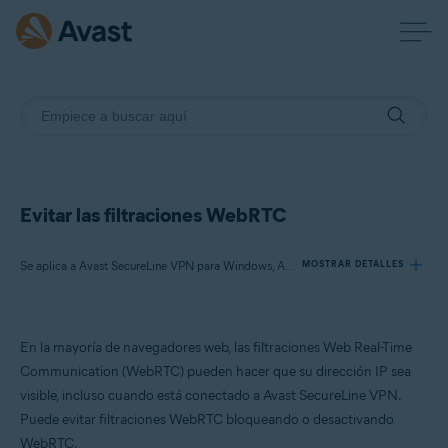
Evitar las filtraciones WebRTC
Se aplica a Avast SecureLine VPN para Windows, Avast SecureLine VPN para Mac
MOSTRAR DETALLES
Productos:
En la mayoría de navegadores web, las filtraciones Web Real-Time
Avast SecureLine VPN 5.x para Windows
Communication (WebRTC) pueden hacer que su dirección IP sea
Avast SecureLine VPN 4.x para Mac
visible, incluso cuando está conectado a Avast SecureLine VPN.
Puede evitar filtraciones WebRTC bloqueando o desactivando
Sistemas operativos:
WebRTC.