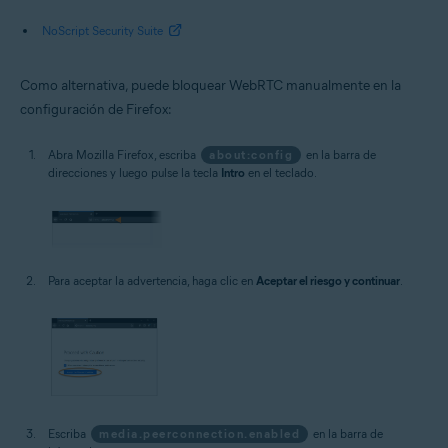
NoScript Security Suite
Como alternativa, puede bloquear WebRTC manualmente en la
configuración de Firefox:
Abra Mozilla Firefox, escriba
about:config
en la barra de
direcciones y luego pulse la tecla
Intro
en el teclado.
Para aceptar la advertencia, haga clic en
Aceptar el riesgo y continuar
.
Escriba
media.peerconnection.enabled
en la barra de