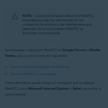
Microsoft Windows 10 Home/Pro/Enterprise/Education - 32 o 64 bits
Microsoft Windows 8.1/Pro/Enterprise - 32 o 64 bits
Microsoft Windows 8/Pro/Enterprise - 32 o 64 bits
Microsoft Windows 7 Home Basic/Home
NOTA:
Cuando se bloquea o desactiva WebRTC,
Premium/Professional/Enterprise/Ultimate - Service Pack 1, 32 o 64 bits
es posible que algunas aplicaciones de uso
compartido de archivos o de videollamadas que
Apple macOS 11.x (Big Sur)
dependen de la funcionalidad WebRTC no
Apple macOS 10.15.x (Catalina)
funcionen correctamente.
Apple macOS 10.14.x (Mojave)
Apple macOS 10.13.x (High Sierra)
Apple macOS 10.12.x (Sierra)
Para bloquear o desactivar WebRTC en
Google Chrome
y
Mozilla
Firefox
, use uno de los métodos siguientes:
Usar la extensión para navegador de SecureLine
Desactivar WebRTC en su navegador
Como alternativa, puede utilizar un navegador que no aplique
WebRTC, como
Microsoft Internet Explorer
o
Safari
, para evitar la
vulnerabilidad.