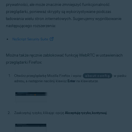
prywatności, ale może znacznie zmniejszyć funkcjonalność
przeglądarki, ponieważ skrypty są wykorzystywane podczas
ładowania wielu stron internetowych. Sugerujemy wypróbowanie
następującego rozszerzenia:
NoScript Security Suite
Można także ręcznie zablokować funkcję WebRTC w ustawieniach
przeglądarki Firefox:
Otwórz przeglądarkę Mozilla Firefox i wpisz
about:config
w pasku
adresu, a następnie naciśnij klawisz
Enter
na klawiaturze.
Zaakceptuj ryzyko, klikając opcję
Akceptuję ryzyko, kontynuuj
.