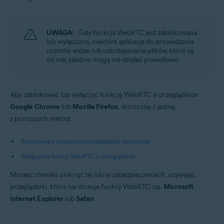
Microsoft Windows 10 Home / Pro / Enterprise / Education — wersja
32-/64-bitowa
Microsoft Windows 8.1 / Pro / Enterprise — wersja 32-/64-bitowa
Microsoft Windows 8 / Pro / Enterprise — wersja 32-/64-bitowa
UWAGA:
Gdy funkcja WebRTC jest zablokowana
Microsoft Windows 7 Home Basic / Home Premium / Professional /
lub wyłączona, niektóre aplikacje do prowadzenia
Enterprise / Ultimate — dodatek Service Pack 1, wersja 32-/64-bitowa
rozmów wideo lub udostępniania plików, które są
od niej zależne, mogą nie działać prawidłowo.
Apple macOS 11.x (Big Sur)
Apple macOS 10.15.x (Catalina)
Apple macOS 10.14.x (Mojave)
Aby zablokować lub wyłączyć funkcję WebRTC w przeglądarce
Apple macOS 10.13.x (High Sierra)
Apple macOS 10.12.x (Sierra)
Google Chrome
lub
Mozilla Firefox
, skorzystaj z jednej
z poniższych metod:
Korzystanie z rozszerzenia przeglądarki SecureLine
Wyłączanie funkcji WebRTC w przeglądarce
Możesz również uniknąć tej luki w zabezpieczeniach, używając
przeglądarki, która nie stosuje funkcji WebRTC, np.
Microsoft
Internet Explorer
lub
Safari
.