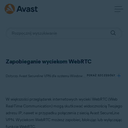
Zapobieganie wyciekom WebRTC
Dotyczy Avast Secureline VPN dla systemu Windows, Avast SecureLine VPN dla komputerów Mac
POKAŻ SZCZEGÓŁY
Produkty:
W większości przeglądarek internetowych wycieki WebRTC (Web
Avast Secureline VPN 5.x dla systemu Windows
Real-Time Communication) mogą skutkować widocznością Twojego
Avast SecureLine VPN 4.x dla komputerów Mac
adresu IP, nawet w przypadku połączenia z siecią Avast SecureLine
VPN. Wyciekom WebRTC możesz zapobiec, blokując lub wyłączając
Systemy operacyjne:
funkcję WebRTC.