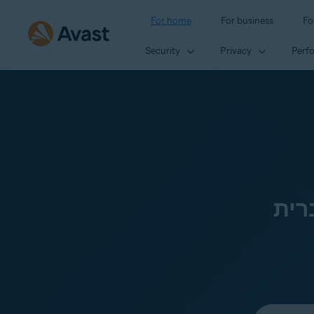
For home
For business
Fo
Security
Privacy
Perf
רית
Select