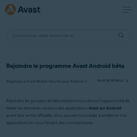
Rejoindre le programme Avast Android bêta
S’applique à Avast Mobile Security pour Android, VPN Avast SecureLine pour Android, Avast Cleanup pour Android, Avast Passwords pour Android
PLUS DE DÉTAILS
Rejoindre les groupes de bêta testeurs vous donne l'opportunité de
Produits:
tester les dernières versions des applications
Avast sur Android
Avast Mobile Security 6.x pour Android
avant leur sortie officielle. Vous pouvez nous aider à améliorer nos
VPN Avast SecureLine 5.x pour Android
applications en nous faisant des commentaires.
Avast Cleanup 4.x pour Android
Avast Passwords 1.x pour Android