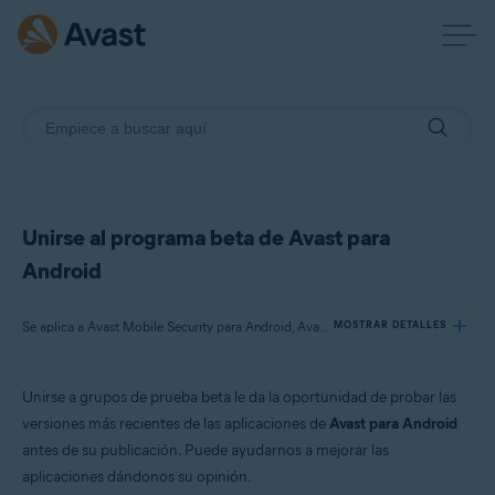
Unirse al programa beta de Avast para
Android
Se aplica a Avast Mobile Security para Android, Avast SecureLine VPN para Android, Avast Cleanup para Android, Avast Passwords para Android
MOSTRAR DETALLES
Unirse a grupos de prueba beta le da la oportunidad de probar las
Productos:
versiones más recientes de las aplicaciones de
Avast para Android
Avast Mobile Security 6.x para Android
antes de su publicación. Puede ayudarnos a mejorar las
Avast SecureLine VPN 5.x para Android
aplicaciones dándonos su opinión.
Avast Cleanup 4.x para Android