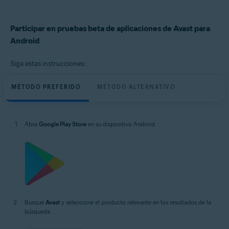
Avast Passwords 1.x para Android
Sistemas operativos:
Participar en pruebas beta de aplicaciones de Avast para
Google Android 8.0 (Oreo, API 26) o posterior
Android
Siga estas instrucciones:
MÉTODO PREFERIDO
MÉTODO ALTERNATIVO
Abra
Google Play Store
en su dispositivo Android.
Busque
Avast
y seleccione el producto relevante en los resultados de la
búsqueda.