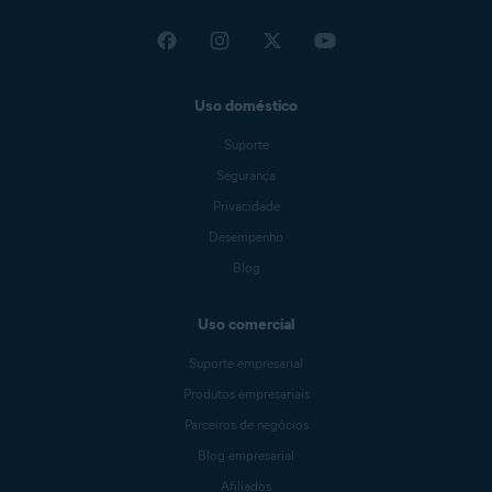
Uso doméstico
Suporte
Segurança
Privacidade
Desempenho
Blog
Uso comercial
Suporte empresarial
Produtos empresariais
Parceiros de negócios
Blog empresarial
Afiliados