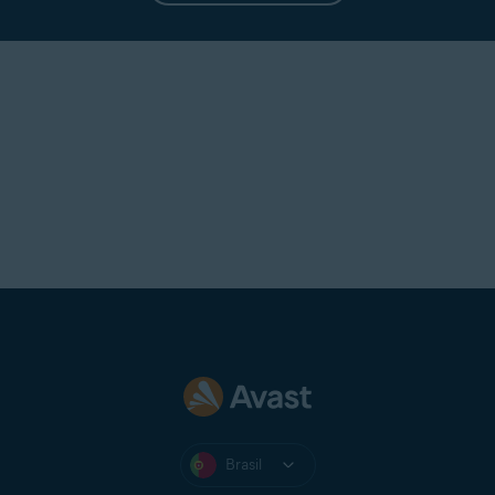
Brasil