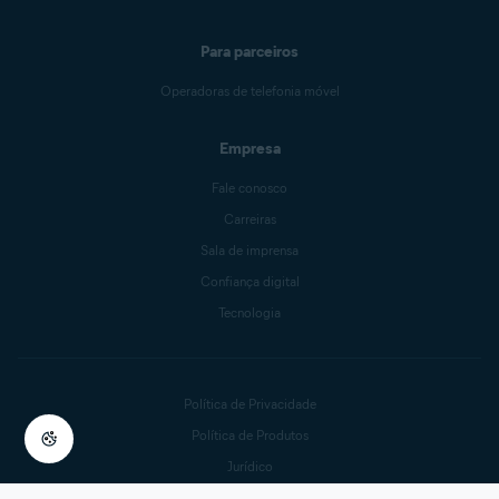
Para parceiros
Operadoras de telefonia móvel
Empresa
Fale conosco
Carreiras
Sala de imprensa
Confiança digital
Tecnologia
Política de Privacidade
Política de Produtos
Jurídico
Reportar vulnerabilidade