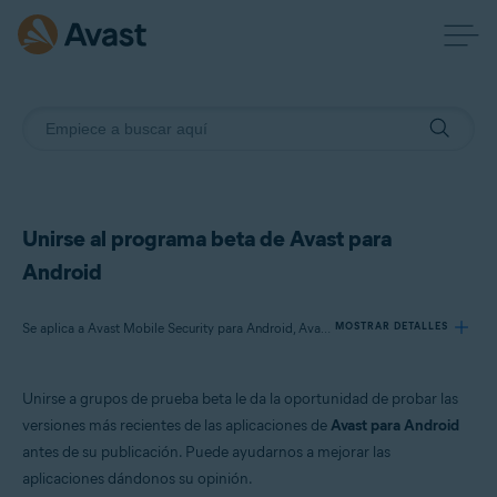
Unirse al programa beta de Avast para
Android
Se aplica a Avast Mobile Security para Android, Avast SecureLine VPN para Android, Avast Cleanup para Android, Avast Passwords para Android
MOSTRAR DETALLES
Unirse a grupos de prueba beta le da la oportunidad de probar las
Productos:
versiones más recientes de las aplicaciones de
Avast para Android
Avast Mobile Security 6.x para Android
antes de su publicación. Puede ayudarnos a mejorar las
Avast SecureLine VPN 5.x para Android
aplicaciones dándonos su opinión.
Avast Cleanup 4.x para Android