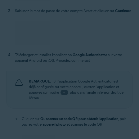
Saisissez le mot de passe de votre compte Avast et cliquez sur
Continuer
.
Téléchargez et installez l’application
Google Authenticator
sur votre
appareil Android ou iOS. Procédez comme suit :
REMARQUE:
Si l'application Google Authenticator est
déjà configurée sur votre appareil, ouvrez l'application et
appuyez sur l'icône
+
plus dans l'angle inférieur droit de
l'écran.
Cliquez sur
Ou scannez un code QR pour obtenir l’application
, puis
ouvrez votre
appareil photo
et scannez le code QR.