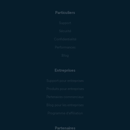
vous êtes invité à fournir une
capture d'écran de votre relevé de
facturation, assurez-vous que
Particuliers
seuls les 4 derniers chiffres de
votre numéro de carte de
Support
paiement sont visibles.
Sécurité
Confidentialité
Performances
Blog
Entreprises
Support pour entreprises
Produits pour entreprises
Partenaires commerciaux
Blog pour les entreprises
Programme d’affiliation
Partenaires