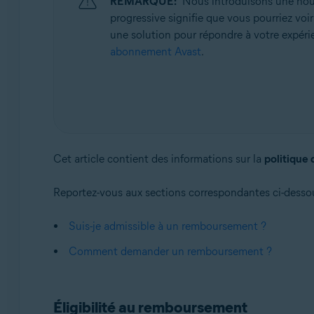
REMARQUE:
Nous introduisons une nouve
Systèmes d'exploitation:
progressive signifie que vous pourriez voi
Tous les systèmes d’exploitation pris en charge
une solution pour répondre à votre expérie
abonnement Avast
.
Cet article contient des informations sur la
politique
Reportez-vous aux sections correspondantes ci-dessou
Suis-je admissible à un remboursement ?
Comment demander un remboursement ?
Éligibilité au remboursement