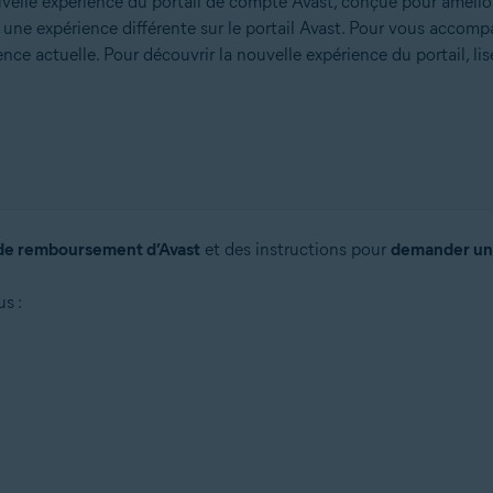
lle expérience du portail de compte Avast, conçue pour améliorer l
r une expérience différente sur le portail Avast. Pour vous accomp
nce actuelle. Pour découvrir la nouvelle expérience du portail, li
 de remboursement d’Avast
et des instructions pour
demander un
s :