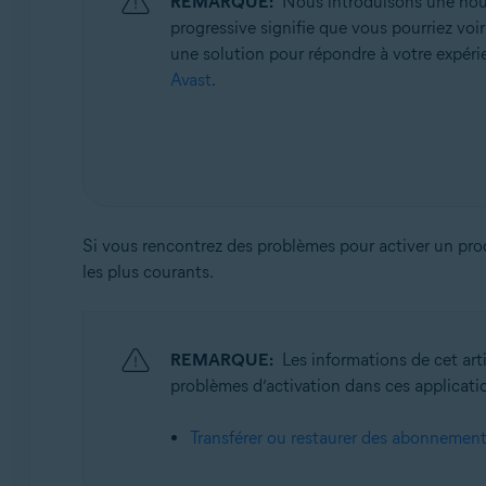
REMARQUE:
Nous introduisons une nouve
Systèmes d'exploitation:
progressive signifie que vous pourriez voi
Tous les systèmes d’exploitation pris en charge
une solution pour répondre à votre expérie
Avast
.
Si vous rencontrez des problèmes pour activer un prod
les plus courants.
REMARQUE:
Les informations de cet art
problèmes d’activation dans ces application
Transférer ou restaurer des abonnemen