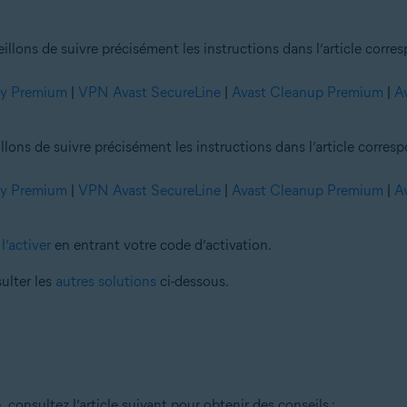
llons de suivre précisément les instructions dans l’article corre
ty Premium
|
VPN Avast SecureLine
|
Avast Cleanup Premium
|
A
lons de suivre précisément les instructions dans l’article corresp
ty Premium
|
VPN Avast SecureLine
|
Avast Cleanup Premium
|
A
l’activer
en entrant votre code d’activation.
ulter les
autres solutions
ci-dessous.
n, consultez l’article suivant pour obtenir des conseils :