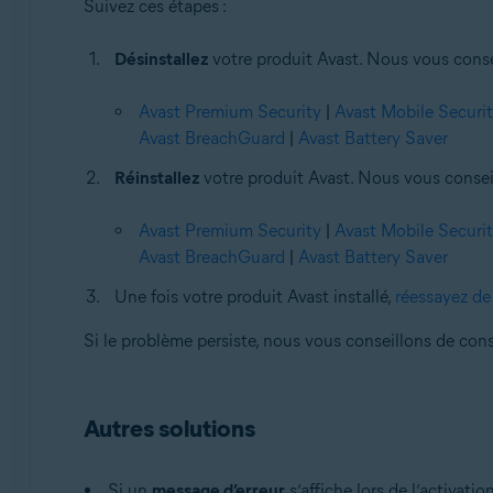
Suivez ces étapes :
Désinstallez
votre produit Avast. Nous vous consei
Avast Premium Security
|
Avast Mobile Securi
Avast BreachGuard
|
Avast Battery Saver
Réinstallez
votre produit Avast. Nous vous conseil
Avast Premium Security
|
Avast Mobile Securi
Avast BreachGuard
|
Avast Battery Saver
Une fois votre produit Avast installé,
réessayez de 
Si le problème persiste, nous vous conseillons de cons
Autres solutions
Si un
message d’erreur
s’affiche lors de l’activatio