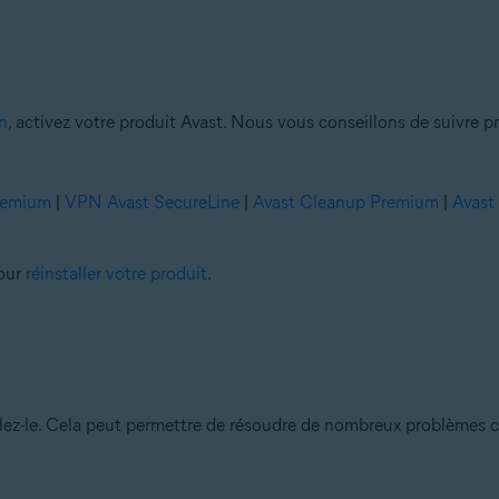
n
, activez votre produit Avast. Nous vous conseillons de suivre pr
Premium
|
VPN Avast SecureLine
|
Avast Cleanup Premium
|
Avast
pour
réinstaller votre produit
.
allez-le. Cela peut permettre de résoudre de nombreux problèmes c