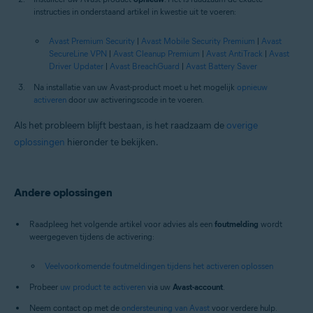
instructies in onderstaand artikel in kwestie uit te voeren:
Avast Premium Security
|
Avast Mobile Security Premium
|
Avast
SecureLine VPN
|
Avast Cleanup Premium
|
Avast AntiTrack
|
Avast
Driver Updater
|
Avast BreachGuard
|
Avast Battery Saver
Na installatie van uw Avast-product moet u het mogelijk
opnieuw
activeren
door uw activeringscode in te voeren.
Als het probleem blijft bestaan, is het raadzaam de
overige
oplossingen
hieronder te bekijken.
Andere oplossingen
Raadpleeg het volgende artikel voor advies als een
foutmelding
wordt
weergegeven tijdens de activering:
Veelvoorkomende foutmeldingen tijdens het activeren oplossen
Probeer
uw product te activeren
via uw
Avast-account
.
Neem contact op met de
ondersteuning van Avast
voor verdere hulp.