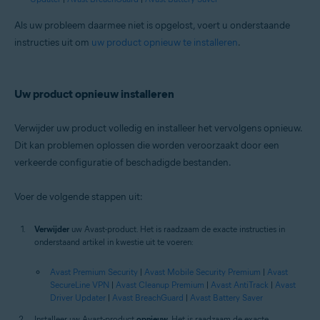
Als uw probleem daarmee niet is opgelost, voert u onderstaande
instructies uit om
uw product opnieuw te installeren
.
Uw product opnieuw installeren
Verwijder uw product volledig en installeer het vervolgens opnieuw.
Dit kan problemen oplossen die worden veroorzaakt door een
verkeerde configuratie of beschadigde bestanden.
Voer de volgende stappen uit:
Verwijder
uw Avast-product. Het is raadzaam de exacte instructies in
onderstaand artikel in kwestie uit te voeren:
Avast Premium Security
|
Avast Mobile Security Premium
|
Avast
SecureLine VPN
|
Avast Cleanup Premium
|
Avast AntiTrack
|
Avast
Driver Updater
|
Avast BreachGuard
|
Avast Battery Saver
Installeer uw Avast-product
opnieuw
. Het is raadzaam de exacte