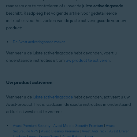
raadzaam om te controleren of u over de
juiste activeringscode
beschikt. Raadpleeg het volgende artikel voor gedetailleerde
instructies voor het zoeken van de juiste activeringscode voor uw
product:
De Avast-activeringscode zoeken
Wanneer u de juiste activeringscode hebt gevonden, voert u
onderstaande instructies uit om
uw product te activeren
.
Uw product activeren
Wanneer u de
juiste activeringscode
hebt gevonden, activeert u uw
Avast-product. Het is raadzaam de exacte instructies in onderstaand
artikel in kwestie uit te voeren:
Avast Premium Security
|
Avast Mobile Security Premium
|
Avast
SecureLine VPN
|
Avast Cleanup Premium
|
Avast AntiTrack
|
Avast Driver
Updater
|
Avast BreachGuard
|
Avast Battery Saver