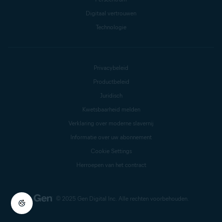
Digitaal vertrouwen
Technologie
Privacybeleid
Productbeleid
Juridisch
Kwetsbaarheid melden
Verklaring over moderne slavernij
Informatie over uw abonnement
Cookie Settings
Herroepen van het contract
© 2025 Gen Digital Inc.
Alle rechten voorbehouden.