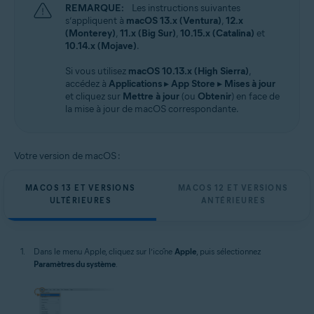
REMARQUE:
Les instructions suivantes
s’appliquent à
macOS 13.x (Ventura)
,
12.x
(Monterey)
,
11.x (Big Sur)
,
10.15.x (Catalina)
et
10.14.x (Mojave)
.
Si vous utilisez
macOS 10.13.x (High Sierra)
,
accédez à
Applications
▸
App Store
▸
Mises à jour
et cliquez sur
Mettre à jour
(ou
Obtenir
) en face de
la mise à jour de macOS correspondante.
Votre version de macOS :
MACOS 13 ET VERSIONS
MACOS 12 ET VERSIONS
ULTÉRIEURES
ANTÉRIEURES
Dans le menu Apple, cliquez sur l’icône
Apple
, puis sélectionnez
Paramètres du système
.