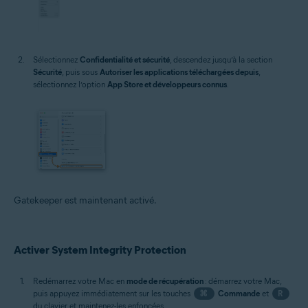
Sélectionnez
Confidentialité et sécurité
, descendez jusqu’à la section
Sécurité
, puis sous
Autoriser les applications téléchargées depuis
,
sélectionnez l’option
App Store et développeurs connus
.
Gatekeeper est maintenant activé.
Activer System Integrity Protection
Redémarrez votre Mac en
mode de récupération
: démarrez votre Mac,
puis appuyez immédiatement sur les touches
⌘
Commande
et
R
du clavier et maintenez-les enfoncées.