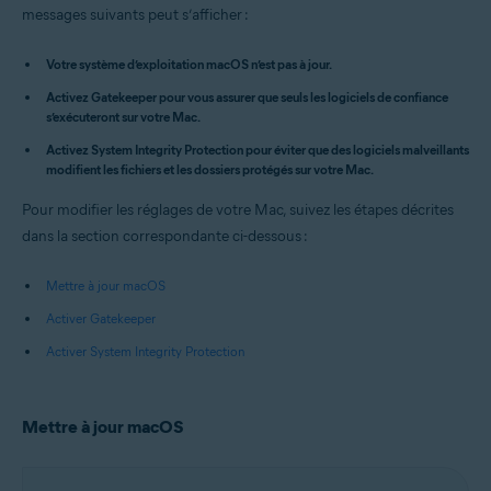
messages suivants peut s’afficher :
Systèmes d'exploitation:
Apple macOS 14.x (Sonoma)
Votre système d’exploitation macOS n’est pas à jour.
Apple macOS 13.x (Ventura)
Apple macOS 12.x (Monterey)
Activez Gatekeeper pour vous assurer que seuls les logiciels de confiance
Apple macOS 11.x (Big Sur)
s’exécuteront sur votre Mac.
Apple macOS 10.15.x (Catalina)
Activez System Integrity Protection pour éviter que des logiciels malveillants
Apple macOS 10.14.x (Mojave)
modifient les fichiers et les dossiers protégés sur votre Mac.
Apple macOS 10.13.x (High Sierra)
Pour modifier les réglages de votre Mac, suivez les étapes décrites
dans la section correspondante ci-dessous :
Mettre à jour macOS
Activer Gatekeeper
Activer System Integrity Protection
Mettre à jour macOS