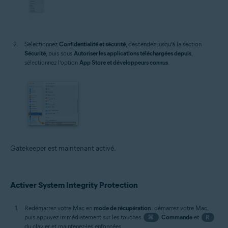
Sélectionnez
Confidentialité et sécurité
, descendez jusqu’à la section
Sécurité
, puis sous
Autoriser les applications téléchargées depuis
,
sélectionnez l’option
App Store et développeurs connus
.
Gatekeeper est maintenant activé.
Activer System Integrity Protection
Redémarrez votre Mac en
mode de récupération
: démarrez votre Mac,
puis appuyez immédiatement sur les touches
⌘
Commande
et
R
du clavier et maintenez-les enfoncées.