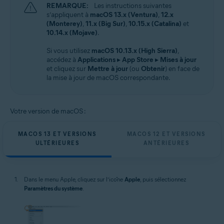
REMARQUE:
Les instructions suivantes
s’appliquent à
macOS 13.x (Ventura)
,
12.x
(Monterey)
,
11.x (Big Sur)
,
10.15.x (Catalina)
et
10.14.x (Mojave)
.
Si vous utilisez
macOS 10.13.x (High Sierra)
,
accédez à
Applications
▸
App Store
▸
Mises à jour
et cliquez sur
Mettre à jour
(ou
Obtenir
) en face de
la mise à jour de macOS correspondante.
Votre version de macOS :
MACOS 13 ET VERSIONS
MACOS 12 ET VERSIONS
ULTÉRIEURES
ANTÉRIEURES
Dans le menu Apple, cliquez sur l’icône
Apple
, puis sélectionnez
Paramètres du système
.