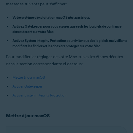
messages suivants peut s’afficher :
Systèmes d'exploitation:
Apple macOS 14.x (Sonoma)
Votre système d’exploitation macOS n’est pas à jour.
Apple macOS 13.x (Ventura)
Apple macOS 12.x (Monterey)
Activez Gatekeeper pour vous assurer que seuls les logiciels de confiance
Apple macOS 11.x (Big Sur)
s’exécuteront sur votre Mac.
Apple macOS 10.15.x (Catalina)
Activez System Integrity Protection pour éviter que des logiciels malveillants
Apple macOS 10.14.x (Mojave)
modifient les fichiers et les dossiers protégés sur votre Mac.
Apple macOS 10.13.x (High Sierra)
Pour modifier les réglages de votre Mac, suivez les étapes décrites
dans la section correspondante ci-dessous :
Mettre à jour macOS
Activer Gatekeeper
Activer System Integrity Protection
Mettre à jour macOS