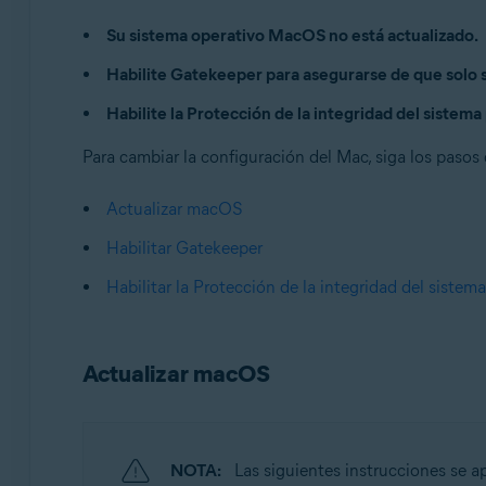
Avast One 24.x para Mac
Su sistema operativo MacOS no está actualizado.
Sistemas operativos:
Habilite Gatekeeper para asegurarse de que solo 
Apple macOS 14.x (Sonoma)
Habilite la Protección de la integridad del sistem
Apple macOS 13.x (Ventura)
Apple macOS 12.x (Monterey)
Para cambiar la configuración del Mac, siga los pasos
Apple macOS 11.x (Big Sur)
Apple macOS 10.15.x (Catalina)
Actualizar macOS
Apple macOS 10.14.x (Mojave)
Habilitar Gatekeeper
Apple macOS 10.13.x (High Sierra)
Habilitar la Protección de la integridad del sistema
Actualizar macOS
NOTA:
Las siguientes instrucciones se a