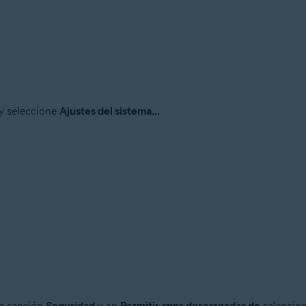
y seleccione
Ajustes del sistema...
la sección
Seguridad
y en
Permitir apps descargadas de
seleccion