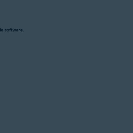
de software
.