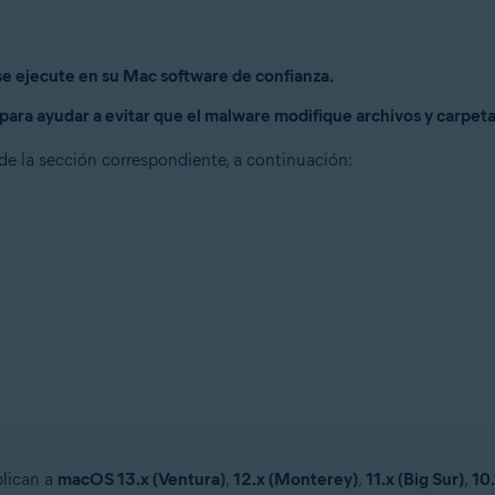
se ejecute en su Mac software de confianza.
a para ayudar a evitar que el malware modifique archivos y carpe
 de la sección correspondiente, a continuación:
plican a
macOS 13.x (Ventura)
,
12.x (Monterey)
,
11.x (Big Sur)
,
10.