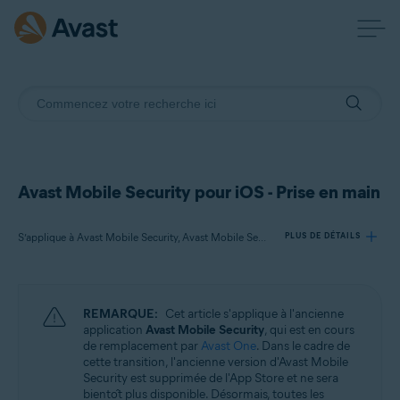
Avast Mobile Security pour iOS - Prise en main
S’applique à Avast Mobile Security, Avast Mobile Security Premium, Avast Mobile Security Ultimate
PLUS DE DÉTAILS
Produits:
REMARQUE:
Cet article s'applique à l'ancienne
Avast Mobile Security
application
Avast Mobile Security
, qui est en cours
Avast Mobile Security Premium
de remplacement par
Avast One
. Dans le cadre de
Avast Mobile Security Ultimate
cette transition, l'ancienne version d'Avast Mobile
Security est supprimée de l'App Store et ne sera
bientôt plus disponible. Désormais, toutes les
Systèmes d'exploitation: