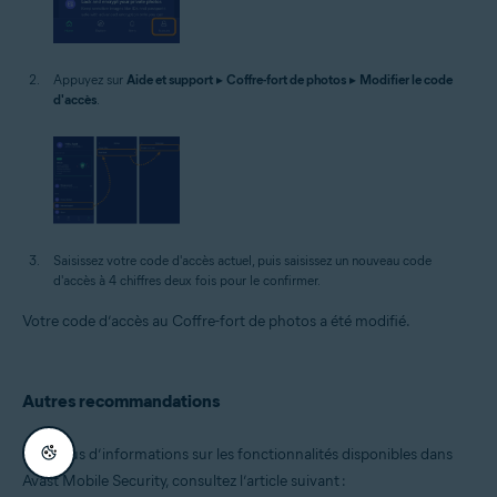
Appuyez sur
Aide et support
▸
Coffre-fort de photos
▸
Modifier le code
d'accès
.
Saisissez votre code d'accès actuel, puis saisissez un nouveau code
d'accès à 4 chiffres deux fois pour le confirmer.
Votre code d’accès au Coffre-fort de photos a été modifié.
Autres recommandations
Pour plus d’informations sur les fonctionnalités disponibles dans
Avast Mobile Security, consultez l’article suivant :