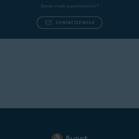
Besoin d’aide supplémentaire ?
REMARQUE:
Pour que Real Site
fonctionne, le pare-feu de votre
CONTACTEZ-NOUS
réseau ne doit pas bloquer le
port
UDP 443
et le
port UDP 53
ne
doit pas bloquer le DNS avec
chiffrement.