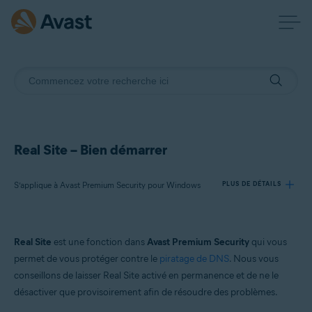
Real Site – Bien démarrer
S’applique à Avast Premium Security pour Windows
PLUS DE DÉTAILS
Produits:
Real Site
est une fonction dans
Avast Premium Security
qui vous
Avast Premium Security 24.x pour Windows
permet de vous protéger contre le
piratage de DNS
. Nous vous
conseillons de laisser Real Site activé en permanence et de ne le
Systèmes d'exploitation:
désactiver que provisoirement afin de résoudre des problèmes.
Microsoft Windows 11 Famille/Pro/Entreprise/Éducation