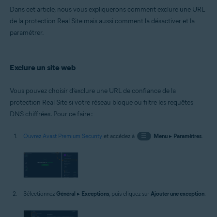
Microsoft Windows 10 Famille/Pro/Entreprise/Éducation (32/64 bits)
Dans cet article, nous vous expliquerons comment exclure une URL
Microsoft Windows 8.1/Professionnel/Entreprise (32/64 bits)
de la protection Real Site mais aussi comment la désactiver et la
Microsoft Windows 8/Professionnel/Entreprise (32/64 bits)
Microsoft Windows 7 Édition Familiale Basique/Édition Familiale
paramétrer.
Premium/Professionnel/Entreprise/Édition Intégrale - Service Pack 1
avec mise à jour cumulative de commodité (32/64 bits)
Exclure un site web
Vous pouvez choisir d’exclure une URL de confiance de la
protection Real Site si votre réseau bloque ou filtre les requêtes
DNS chiffrées. Pour ce faire :
Ouvrez Avast Premium Security
et accédez à
☰
Menu
▸
Paramètres
.
Sélectionnez
Général
▸
Exceptions
, puis cliquez sur
Ajouter une exception
.