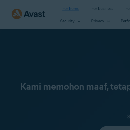
For home
For business
Fo
Security
Privacy
Perf
Kami memohon maaf, tetap
S
Select