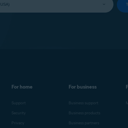
For home
For business
F
Support
Business support
M
Security
Business products
Privacy
Business partners