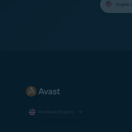
your
language:
Worldwide (English)