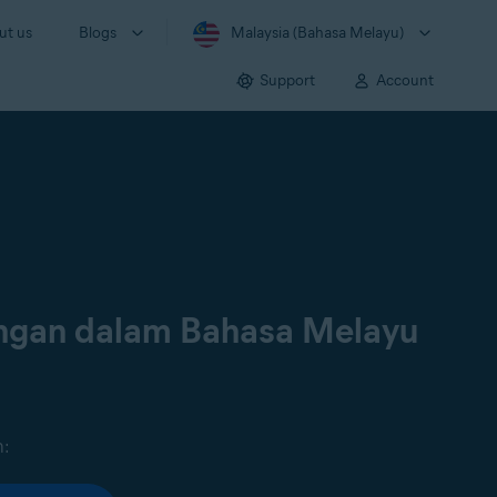
ut us
Blogs
Malaysia (Bahasa Melayu)
Support
Account
ongan dalam Bahasa Melayu
n: