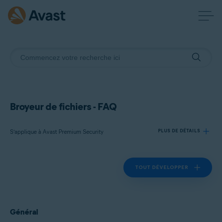
Broyeur de fichiers - FAQ
S’applique à Avast Premium Security
PLUS DE DÉTAILS
TOUT DÉVELOPPER
Produits:
Avast Premium Security 24.x
Systèmes d'exploitation:
Général
Microsoft Windows 11 Famille/Pro/Entreprise/Éducation