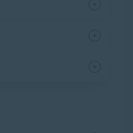
como destruir arquivos e pastas, consulte o
mo destruir toda a unidade de uma vez,
s sobre como destruir arquivos excluídos,