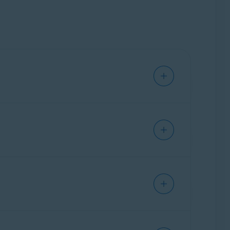
umulativo de conveniência, 32/64 bits
ir a restauração e uso indevido dos seus
os é removida do sistema de arquivos.
á ferramentas capazes de restaurar arquivos
 evita que os dados sejam recuperados. Ele é