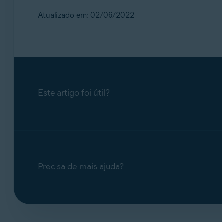
arquivo manualmente e depois usar o
Destrui
Atualizado em: 02/06/2022
Abra o Avast Premium Security
, clique em
Clique em
(ícone de engrenagem) no ca
Clique no menu suspenso em
Qual algori
Este artigo foi útil?
OBSERVAÇÃO:
Cada algoritmo f
aleatória
(selecionado como padrão)
dados.
Precisa de mais ajuda?