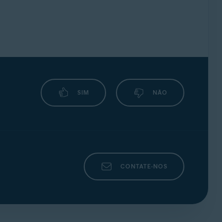
ferido.
SIM
NÃO
No entanto, se escolher
Regravação
 faça ao destruir irreversivelmente seus
CONTATE-NOS