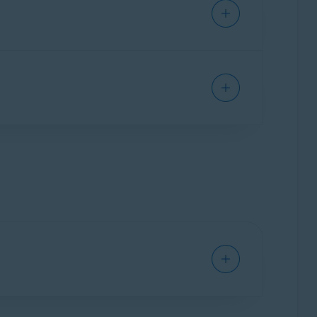
struidor de Dados,
Destruir usando o Avast
indows. Isso permite destruir arquivos e
o. O algoritmo Gutmann executa o maior
o mais seguro.
, 1 e caracteres aleatórios) com três
 vezes que seus dados são sobrescritos é
o número padrão é 1). Esse é o método mais
. Em alguns casos, recomendamos excluir um