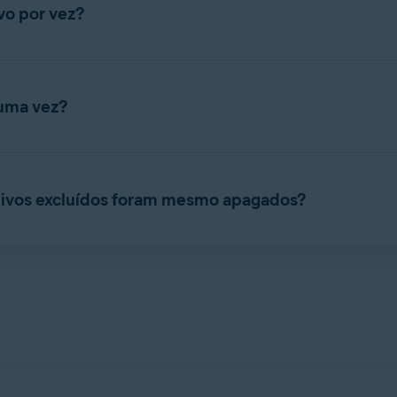
vo por vez?
tas inteiras em seu PC, de uma vez. Para obter instruções sobre 
ção
.
 uma vez?
teira com o Destruidor de Dados. Para obter instruções sobre co
s – Introdução
.
uivos excluídos foram mesmo apagados?
excluídos
no
Destruidor de Dados
para isso. Para obter instruçõe
s – Introdução
.