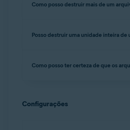
Como posso destruir mais de um arqui
Você pode destruir arquivos individuais ou pas
artigo a seguir:
Destruidor de Dados – Introdu
Posso destruir uma unidade inteira de
Você pode destruir facilmente uma unidade in
consulte o artigo a seguir:
Destruidor de Dado
Como posso ter certeza de que os arq
Você pode usar a opção
Destruição de dados 
consulte o artigo a seguir:
Destruidor de Dado
Configurações