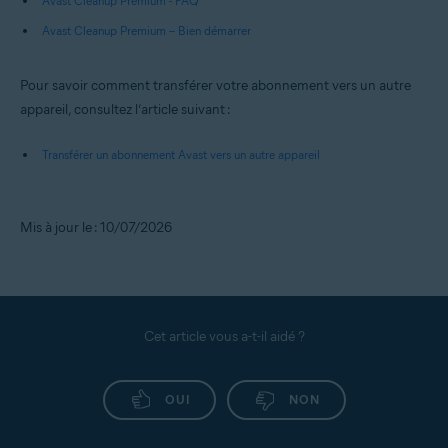
Avast Cleanup Premium - FAQ
Avast Cleanup Premium – Bien démarrer
Pour savoir comment transférer votre abonnement vers un autre
appareil, consultez l’article suivant :
Transférer un abonnement Avast vers un autre appareil
Mis à jour le : 10/07/2026
Cet article vous a-t-il aidé ?
OUI
NON