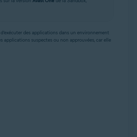
s sur la version
Avast One
de la Sandbox,
 d’exécuter des applications dans un environnement
des applications suspectes ou non approuvées, car elle