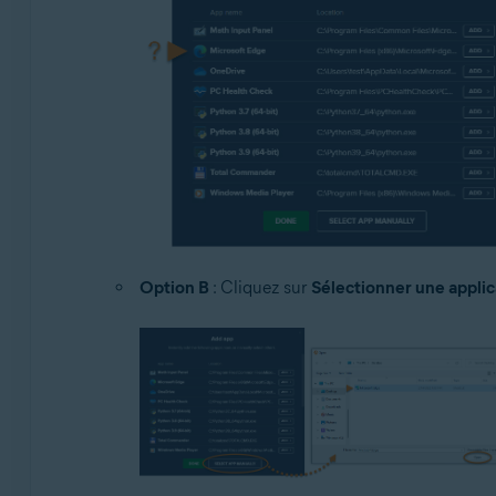
Option B
: Cliquez sur
Sélectionner une appli