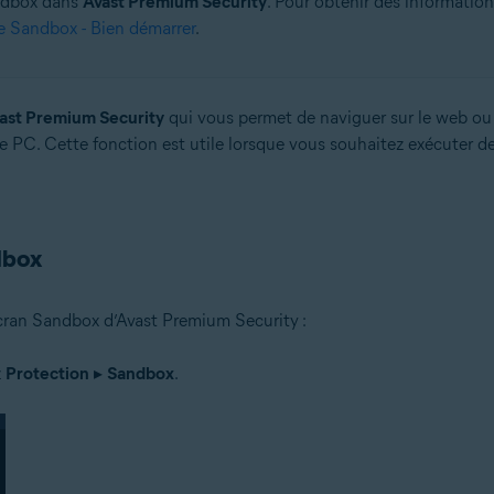
andbox dans
Avast Premium Security
. Pour obtenir des information
 Sandbox - Bien démarrer
.
ast Premium Security
qui vous permet de naviguer sur le web ou
tre PC. Cette fonction est utile lorsque vous souhaitez exécuter 
dbox
écran Sandbox d’Avast Premium Security :
z
Protection
▸
Sandbox
.