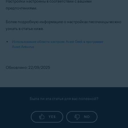
Настройки настроены в соответствии с вашими
предпочтениями.
Более подробную информацию о настройках песочницы можно
узнать в статье ниже.
Использование области настроек Avast Geek в программе
Avast Antivirus
Обновлено: 22/09/2025
Была ли эта статья для вас полезной?
YES
NO