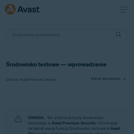
Środowisko testowe — wprowadzenie
Dotyczy Avast Premium Security
POKAŻ SZCZEGÓŁY
Produkty:
Avast Premium Security
UWAGA:
Ten artykuł dotyczy środowiska
Systemy operacyjne:
testowego w
Avast Premium Security
. Informacje
na temat wersji funkcji Środowisko testowe w
Avast
Windows
One
można znaleźć w następującym artykule: