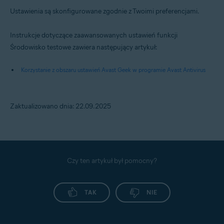
Ustawienia są skonfigurowane zgodnie z Twoimi preferencjami.
Instrukcje dotyczące zaawansowanych ustawień funkcji
Środowisko testowe zawiera następujący artykuł:
Korzystanie z obszaru ustawień Avast Geek w programie Avast Antivirus
Zaktualizowano dnia: 22.09.2025
Czy ten artykuł był pomocny?
TAK
NIE