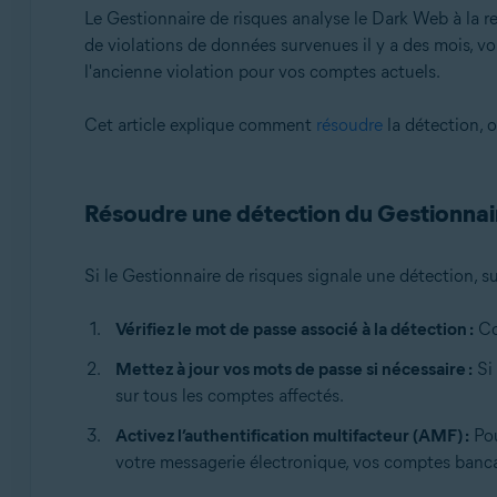
Systèmes d'exploitation:
Le Gestionnaire de risques analyse le Dark Web à la re
de violations de données survenues il y a des mois, v
Windows
l'ancienne violation pour vos comptes actuels.
Cet article explique comment
résoudre
la détection, 
Résoudre une détection du Gestionnai
Si le Gestionnaire de risques signale une détection, su
Vérifiez le mot de passe associé à la détection :
Con
Mettez à jour vos mots de passe si nécessaire :
Si 
sur tous les comptes affectés.
Activez l’authentification multifacteur (AMF) :
Pou
votre messagerie électronique, vos comptes banca