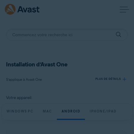
Installation d’Avast One
S’applique à Avast One
PLUS DE DÉTAILS
Votre appareil:
Produits:
Avast One
WINDOWS PC
MAC
ANDROID
IPHONE/IPAD
Systèmes d'exploitation:
Windows, macOS, Android et iOS