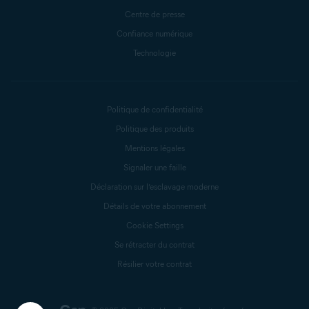
Centre de presse
Confiance numérique
Technologie
Politique de confidentialité
Politique des produits
Mentions légales
Signaler une faille
Déclaration sur l’esclavage moderne
Détails de votre abonnement
Cookie Settings
Se rétracter du contrat
Résilier votre contrat