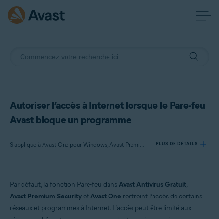
Autoriser l’accès à Internet lorsque le Pare-feu
Avast bloque un programme
S’applique à Avast One pour Windows, Avast Premium Security pour Windows, Avast Antivirus Gratuit pour Windows
PLUS DE DÉTAILS
Produits:
Par défaut, la fonction Pare-feu dans
Avast Antivirus Gratuit
,
Avast One 23.x pour Windows
Avast Premium Security
et
Avast One
restreint l’accès de certains
Avast Premium Security 23.x pour Windows
réseaux et programmes à Internet. L’accès peut être limité aux
Avast Antivirus Gratuit 23.x pour Windows