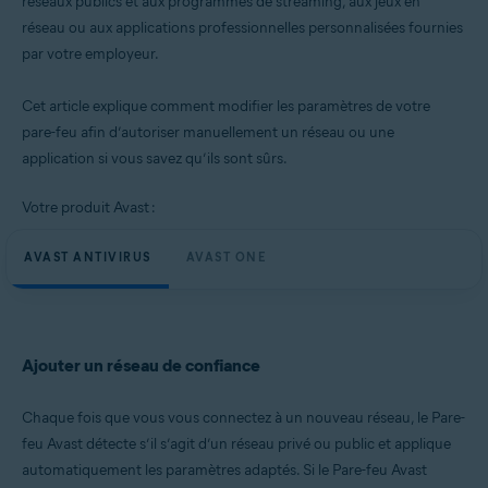
réseaux publics et aux programmes de streaming, aux jeux en
réseau ou aux applications professionnelles personnalisées fournies
Systèmes d'exploitation:
par votre employeur.
Microsoft Windows 11 Famille/Pro/Entreprise/Éducation
Microsoft Windows 10 Famille/Pro/Entreprise/Éducation (32/64 bits)
Microsoft Windows 8.1/Professionnel/Entreprise (32/64 bits)
Cet article explique comment modifier les paramètres de votre
Microsoft Windows 8/Professionnel/Entreprise (32/64 bits)
pare-feu afin d’autoriser manuellement un réseau ou une
Microsoft Windows 7 Édition Familiale Basique/Édition Familiale
application si vous savez qu’ils sont sûrs.
Premium/Professionnel/Entreprise/Édition Intégrale - Service Pack 1
avec mise à jour cumulative de commodité (32/64 bits)
Votre produit Avast :
AVAST ANTIVIRUS
AVAST ONE
Ajouter un réseau de confiance
Chaque fois que vous vous connectez à un nouveau réseau, le Pare-
feu Avast détecte s’il s’agit d’un réseau privé ou public et applique
automatiquement les paramètres adaptés. Si le Pare-feu Avast