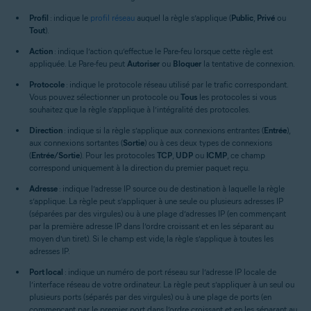
Profil
: indique le
profil réseau
auquel la règle s’applique (
Public
,
Privé
ou
Tout
).
Action
: indique l’action qu’effectue le Pare-feu lorsque cette règle est
appliquée. Le Pare-feu peut
Autoriser
ou
Bloquer
la tentative de connexion.
Protocole
: indique le protocole réseau utilisé par le trafic correspondant.
Vous pouvez sélectionner un protocole ou
Tous
les protocoles si vous
souhaitez que la règle s’applique à l’intégralité des protocoles.
Direction
: indique si la règle s’applique aux connexions entrantes (
Entrée
),
aux connexions sortantes (
Sortie
) ou à ces deux types de connexions
(
Entrée/Sortie
). Pour les protocoles
TCP
,
UDP
ou
ICMP
, ce champ
correspond uniquement à la direction du premier paquet reçu.
Adresse
: indique l’adresse IP source ou de destination à laquelle la règle
s’applique. La règle peut s’appliquer à une seule ou plusieurs adresses IP
(séparées par des virgules) ou à une plage d’adresses IP (en commençant
par la première adresse IP dans l’ordre croissant et en les séparant au
moyen d’un tiret). Si le champ est vide, la règle s’applique à toutes les
adresses IP.
Port local
: indique un numéro de port réseau sur l’adresse IP locale de
l’interface réseau de votre ordinateur. La règle peut s’appliquer à un seul ou
plusieurs ports (séparés par des virgules) ou à une plage de ports (en
commençant par le premier port dans l’ordre croissant et en les séparant au