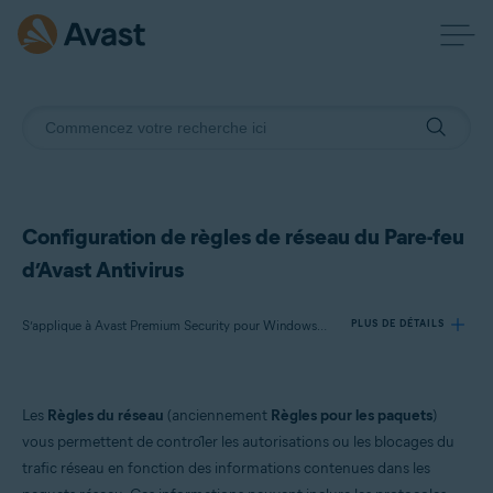
Configuration de règles de réseau du Pare-feu
d’Avast Antivirus
S’applique à Avast Premium Security pour Windows, Avast AntiVirus Gratuit pour Windows
PLUS DE DÉTAILS
Produits:
Les
Règles du réseau
(anciennement
Règles pour les paquets
)
Avast Premium Security 23.x pour Windows
vous permettent de contrôler les autorisations ou les blocages du
Avast AntiVirus Gratuit 23.x pour Windows
trafic réseau en fonction des informations contenues dans les