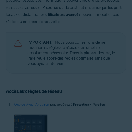
paquets réseau. Ces informations peuvent inclure les protocoles
Systèmes d'exploitation:
réseau, les adresses IP source ou de destination, ainsi que les ports
Microsoft Windows 11 Famille/Pro/Entreprise/Éducation
locaux et distants. Les
utilisateurs avancés
peuvent modifier ces
Microsoft Windows 10 Famille/Pro/Entreprise/Éducation (32/64 bits)
règles ou en créer de nouvelles.
Microsoft Windows 8.1/Professionnel/Entreprise (32/64 bits)
Microsoft Windows 8/Professionnel/Entreprise (32/64 bits)
Microsoft Windows 7 Édition Familiale Basique/Édition Familiale
Premium/Professionnel/Entreprise/Édition Intégrale - Service Pack 1
IMPORTANT:
Nous vous conseillons de ne
avec mise à jour cumulative de commodité (32/64 bits)
modifier les règles de réseau que si cela est
absolument nécessaire. Dans la plupart des cas, le
Pare-feu élabore des règles optimales sans que
vous ayez à intervenir.
Accès aux règles de réseau
Ouvrez Avast Antivirus
, puis accédez à
Protection
▸
Pare-feu
.