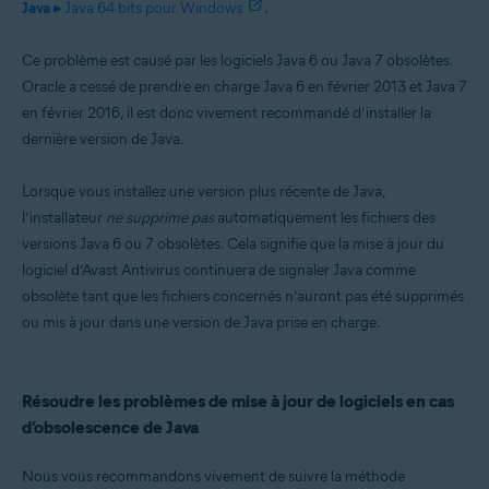
Java ▸
Java 64 bits pour Windows
.
Systèmes d'exploitation:
Microsoft Windows 11 Famille/Pro/Entreprise/Éducation
Ce problème est causé par les logiciels Java 6 ou Java 7 obsolètes.
Microsoft Windows 10 Famille/Pro/Entreprise/Éducation (32/64 bits)
Microsoft Windows 8.1/Professionnel/Entreprise (32/64 bits)
Oracle a cessé de prendre en charge Java 6 en février 2013 et Java 7
Microsoft Windows 8/Professionnel/Entreprise (32/64 bits)
en février 2016, il est donc vivement recommandé d’installer la
Microsoft Windows 7 Édition Familiale Basique/Édition Familiale
dernière version de Java.
Premium/Professionnel/Entreprise/Édition Intégrale - Service Pack 1
avec mise à jour cumulative de commodité (32/64 bits)
Lorsque vous installez une version plus récente de Java,
l’installateur
ne supprime pas
automatiquement les fichiers des
versions Java 6 ou 7 obsolètes. Cela signifie que la mise à jour du
logiciel d’Avast Antivirus continuera de signaler Java comme
obsolète tant que les fichiers concernés n’auront pas été supprimés
ou mis à jour dans une version de Java prise en charge.
Résoudre les problèmes de mise à jour de logiciels en cas
d’obsolescence de Java
Nous vous recommandons vivement de suivre la méthode