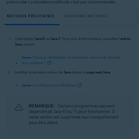
préconisée. La deuxième méthode n’est pas recommandée.
MÉTHODE PRÉCONISÉE
DEUXIÈME MÉTHODE
Désinstallez
Java 6
ou
Java 7
. Pour plus d’informations, consultez l’
article
Java
suivant :
Java
▸ Pourquoi désinstaller les anciennes versions de Java de
mon système ?
Installez la dernière version de
Java
depuis la
page web Java
:
Java ▸
Java 64 bits pour Windows
REMARQUE:
Certains programmes peuvent
dépendre de Java 6 (ou 7) pour fonctionner. Si
cette version est supprimée, leur comportement
peut être altéré.