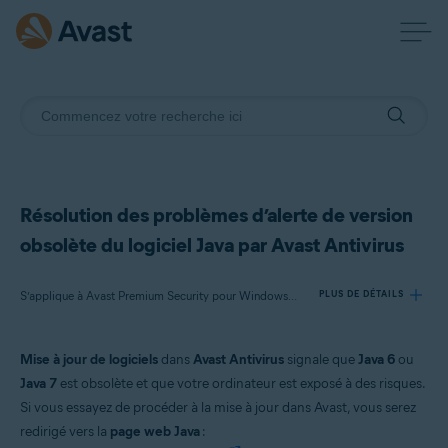
Résolution des problèmes d’alerte de version
obsolète du logiciel Java par Avast Antivirus
S’applique à Avast Premium Security pour Windows, Avast Antivirus Gratuit pour Windows
PLUS DE DÉTAILS
Mise à jour de logiciels
dans
Avast Antivirus
signale que
Java 6
ou
Produits:
Java 7
est obsolète et que votre ordinateur est exposé à des risques.
Avast Premium Security 22.x pour Windows
Si vous essayez de procéder à la mise à jour dans Avast, vous serez
Avast Antivirus Gratuit 22.x pour Windows
redirigé vers la
page web Java
: