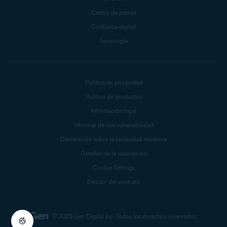
Centro de prensa
Confianza digital
Tecnología
Política de privacidad
Política de productos
Información legal
Informar de una vulnerabilidad
Declaración sobre la esclavitud moderna
Detalles de la suscripción
Cookie Settings
Desistir del contrato
© 2025 Gen Digital Inc.
Todos los derechos reservados.