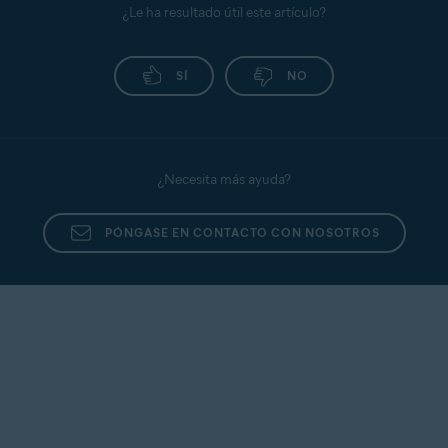
de expiración. Puede seguir utilizando Avast
¿Le ha resultado útil este artículo?
Secure Identity hasta la fecha de expiración. A
partir de esta fecha, dejará de tener acceso a Avast
SÍ
NO
Secure Identity.
¿Necesita más ayuda?
PÓNGASE EN CONTACTO CON NOSOTROS