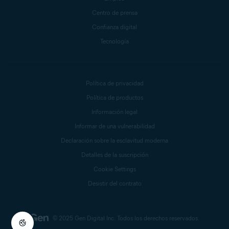
Centro de prensa
Confianza digital
Tecnología
Política de privacidad
Política de productos
Información legal
Informar de una vulnerabilidad
Declaración sobre la esclavitud moderna
Detalles de la suscripción
Cookie Settings
Desistir del contrato
© 2025 Gen Digital Inc.
Todos los derechos reservados.