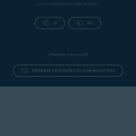
de expiración. Puede seguir utilizando Avast
¿Le ha resultado útil este artículo?
Secure Identity hasta la fecha de expiración. A
partir de esta fecha, dejará de tener acceso a Avast
SÍ
NO
Secure Identity.
¿Necesita más ayuda?
PÓNGASE EN CONTACTO CON NOSOTROS