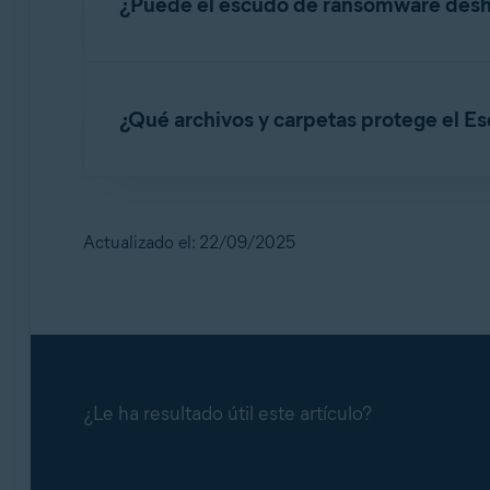
¿Puede el escudo de ransomware desha
No. El escudo de ransomware protege tus archi
obtener una lista de herramientas gratuitas pa
¿Qué archivos y carpetas protege el 
Herramientas gratuitas para deshacer el c
Escudo de ransomware
protege automáticamen
protegerán automáticamente todas las subcarpe
siguiente artículo:
Escudo de ransomware: pri
Actualizado el: 22/09/2025
¿Le ha resultado útil este artículo?