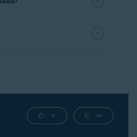
omware?
enta que ayude a deshacer el cifrado. Para
 de Avast:
mo la carpeta Documentos). También se
sta de carpetas protegidas, consulta el
SÍ
NO