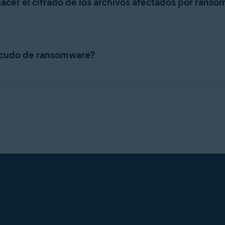
cer el cifrado de los archivos afectados por rans
vos y carpetas para prevenir la infección, pero no es una herrami
ra deshacer el cifrado por ransomware, dirígete a esta página web
Escudo de ransomware?
ifrado por ransomware
te las carpetas donde podrías almacenar datos personales (co
tas. Para aprender cómo añadir manualmente otra carpeta a la li
meros pasos
.