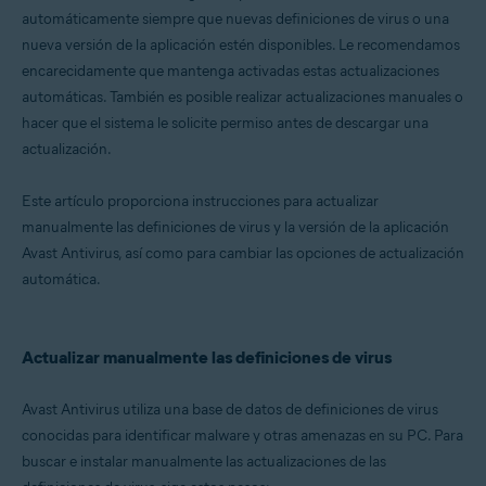
automáticamente siempre que nuevas definiciones de virus o una
Microsoft Windows 11 Home/Pro/Enterprise/Education
nueva versión de la aplicación estén disponibles. Le recomendamos
Microsoft Windows 10 Home/Pro/Enterprise/Education - 32 o 64 bits
Microsoft Windows 8.1/Pro/Enterprise - 32 o 64 bits
encarecidamente que mantenga activadas estas actualizaciones
Microsoft Windows 8/Pro/Enterprise - 32 o 64 bits
automáticas. También es posible realizar actualizaciones manuales o
Microsoft Windows 7 Home Basic/Home
hacer que el sistema le solicite permiso antes de descargar una
Premium/Professional/Enterprise/Ultimate - Service Pack 1 con
Convenient Rollup Update, 32 o 64 bits
actualización.
Este artículo proporciona instrucciones para actualizar
manualmente las definiciones de virus y la versión de la aplicación
Avast Antivirus, así como para cambiar las opciones de actualización
automática.
Actualizar manualmente las definiciones de virus
Avast Antivirus utiliza una base de datos de definiciones de virus
conocidas para identificar malware y otras amenazas en su PC. Para
buscar e instalar manualmente las actualizaciones de las