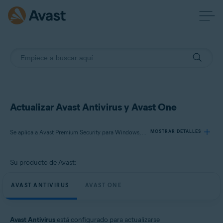
Actualizar Avast Antivirus y Avast One
Se aplica a Avast Premium Security para Windows, Avast Free Antivirus para Windows, Avast One para Windows
MOSTRAR DETALLES
Su producto de Avast:
Productos:
Avast Premium Security 24.x para Windows
AVAST ANTIVIRUS
AVAST ONE
Avast Free Antivirus 24.x para Windows
Avast One 24.x para Windows
Avast Antivirus
está configurado para actualizarse
Sistemas operativos: