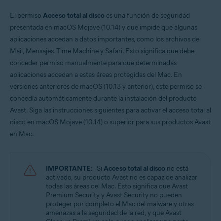
Sistemas operativos:
El permiso
Acceso total al disco
es una función de seguridad
presentada en macOS Mojave (10.14) y que impide que algunas
Apple macOS 11.x (Big Sur)
Apple macOS 10.15.x (Catalina)
aplicaciones accedan a datos importantes, como los archivos de
Apple macOS 10.14.x (Mojave)
Mail, Mensajes, Time Machine y Safari. Esto significa que debe
conceder permiso manualmente para que determinadas
aplicaciones accedan a estas áreas protegidas del Mac. En
versiones anteriores de macOS (10.13 y anterior), este permiso se
concedía automáticamente durante la instalación del producto
Avast. Siga las instrucciones siguientes para activar el acceso total al
disco en macOS Mojave (10.14) o superior para sus productos Avast
en Mac.
IMPORTANTE:
Si
Acceso total al disco
no está
activado, su producto Avast no es capaz de analizar
todas las áreas del Mac. Esto significa que Avast
Premium Security y Avast Security no pueden
proteger por completo el Mac del malware y otras
amenazas a la seguridad de la red, y que Avast