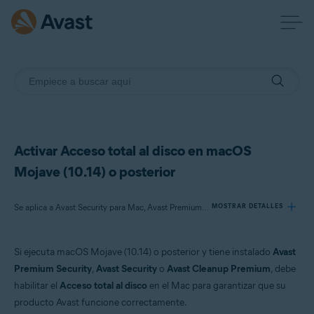
Activar Acceso total al disco en macOS
Mojave (10.14) o posterior
Se aplica a Avast Security para Mac, Avast Premium Security para Mac, Avast Cleanup Premium para Mac
MOSTRAR DETALLES
Si ejecuta macOS Mojave (10.14) o posterior y tiene instalado
Avast
Productos:
Premium Security
,
Avast Security
o
Avast Cleanup Premium
, debe
Avast Security 14.x para Mac
habilitar el
Acceso total al disco
en el Mac para garantizar que su
Avast Premium Security 14.x para Mac
producto Avast funcione correctamente.
Avast Cleanup Premium 4.x para Mac