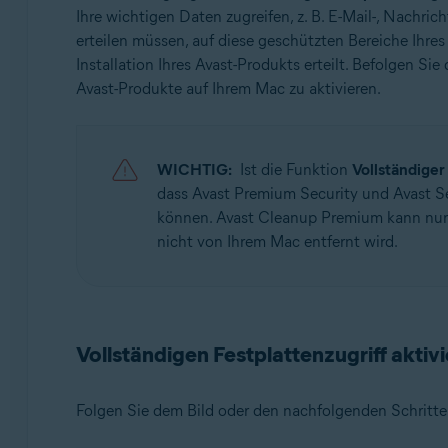
Ihre wichtigen Daten zugreifen, z. B. E-Mail-, Nach
Avast Cleanup Premium 4.x für Mac
erteilen müssen, auf diese geschützten Bereiche Ihre
Betriebssysteme:
Installation Ihres Avast-Produkts erteilt. Befolgen S
Avast-Produkte auf Ihrem Mac zu aktivieren.
Apple macOS 11.x (Big Sur)
Apple macOS 10.15.x (Catalina)
Apple macOS 10.14.x (Mojave)
WICHTIG:
Ist die Funktion
Vollständiger
dass Avast Premium Security und Avast S
können. Avast Cleanup Premium kann nur e
nicht von Ihrem Mac entfernt wird.
Vollständigen Festplattenzugriff aktiv
Folgen Sie dem Bild oder den nachfolgenden Schritten