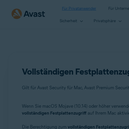
Für Privatanwender
Für Untern
Sicherheit
Privatsphäre
Vollständigen Festplattenzu
Gilt für Avast Security für Mac, Avast Premium Secur
Wenn Sie macOS Mojave (10.14) oder höher verwen
Produkte:
vollständigen Festplattenzugriff
auf Ihrem Mac aktivie
Avast Security 14.x für Mac
Die Berechtigung zum
vollständigen Festplattenzugri
Avast Premium Security 14.x für Mac