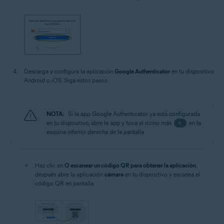
Descarga y configura la aplicación
Google Authenticator
en tu dispositivo
Android o iOS. Siga estos pasos:
NOTA:
Si la app Google Authenticator ya está configurada
en tu dispositivo, abre la app y toca el icono más
+
en la
esquina inferior derecha de la pantalla.
Haz clic en
O escanear un código QR para obtener la aplicación
,
después abre la aplicación
cámara
en tu dispositivo y escanea el
código QR en pantalla.