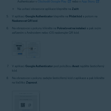
Authenticator v
Obchodě Google Play
nebo v
App Storu
.
Na uvítací obrazovce aplikace klepněte na
Začít
.
V aplikaci
Google Authenticator
klepněte na
Přidat kód
a potom na
Naskenovat QR kód
.
Na obrazovce s pokyny klikněte na
Pokračovat na instalaci
a pak svým
zařízením s Androidem nebo iOS naskenujte QR kód.
V aplikaci
Google Authenticator
pod položkou
Avast
najděte šesticiferný
kód.
Na obrazovce s pokyny zadejte šesticiferný kód z aplikace a pak klikněte
na tlačítko
Zapnout
.