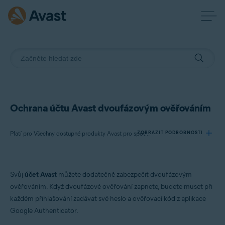
Ochrana účtu Avast dvoufázovým ověřováním
ZOBRAZIT PODROBNOSTI
Platí pro Všechny dostupné produkty Avast pro spotřebitele
Produkty:
Svůj
účet Avast
můžete dodatečně zabezpečit dvoufázovým
Všechny dostupné produkty Avast pro spotřebitele
ověřováním. Když dvoufázové ověřování zapnete, budete muset při
každém přihlašování zadávat své heslo a ověřovací kód z aplikace
Operační systémy:
Google Authenticator.
Všechny podporované operační systémy