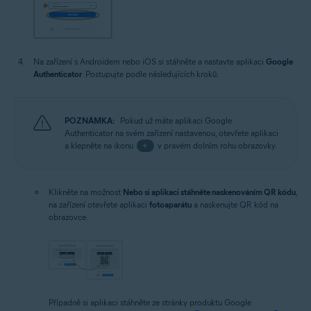
Na zařízení s Androidem nebo iOS si stáhněte a nastavte aplikaci
Google
Authenticator
. Postupujte podle následujících kroků:
POZNÁMKA:
Pokud už máte aplikaci Google
Authenticator na svém zařízení nastavenou, otevřete aplikaci
a klepněte na ikonu
+
v pravém dolním rohu obrazovky.
Klikněte na možnost
Nebo si aplikaci stáhněte naskenováním QR kódu
,
na zařízení otevřete aplikaci
fotoaparátu
a naskenujte QR kód na
obrazovce.
Případně si aplikaci stáhněte ze stránky produktu Google