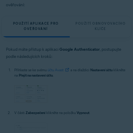
ověřování:
POUŽITÍ APLIKACE PRO
POUŽITÍ OBNOVOVACÍHO
OVĚŘOVÁNÍ
KLÍČE
Pokud máte přístup k aplikaci
Google Authenticator
, postupujte
podle následujících kroků:
Přihlaste se ke svému
účtu Avast
a na dlaždici
Nastavení účtu
klikněte
na
Přejít na nastavení účtu
.
V části
Zabezpečení
klikněte na položku
Vypnout
.