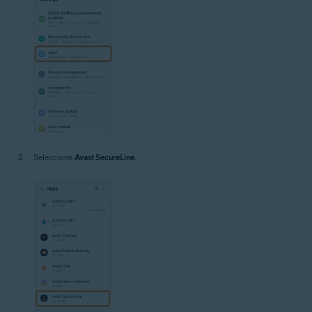
Seleccione
Avast SecureLine
.