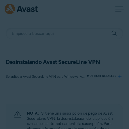
Desinstalando Avast SecureLine VPN
Se aplica a Avast SecureLine VPN para Windows, Avast SecureLine VPN para Mac, Avast SecureLine VPN para Android, Avast SecureLine VPN para iOS
MOSTRAR DETALLES
Productos:
Avast SecureLine VPN 5.x para Windows
Avast SecureLine VPN 4.x para Mac
NOTA:
Si tiene una suscripción de
pago
de Avast
Avast SecureLine VPN 6.x para Android
SecureLine VPN, la desinstalación de la aplicación
Avast SecureLine VPN 6.x para iOS
no
cancela automáticamente la suscripción. Para
obtener información sobre la cancelación de su