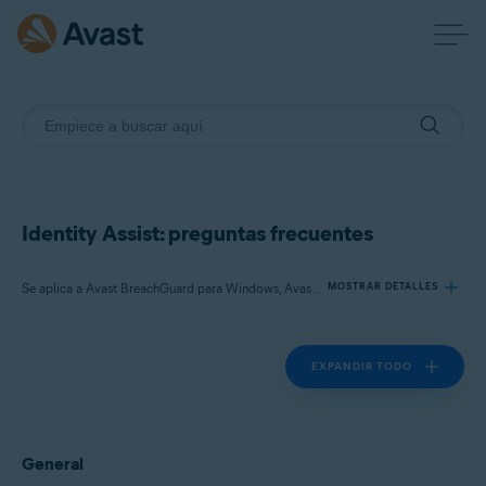
Identity Assist: preguntas frecuentes
Se aplica a Avast BreachGuard para Windows, Avast BreachGuard para Mac
MOSTRAR DETALLES
EXPANDIR TODO
Productos:
Avast BreachGuard 22.x para Windows
Avast BreachGuard 1.x para Mac
General
Sistemas operativos: