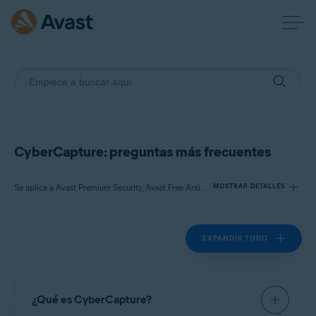
CyberCapture: preguntas más frecuentes
Se aplica a Avast Premium Security, Avast Free Antivirus
MOSTRAR DETALLES
EXPANDIR TODO
Productos:
Avast Premium Security 22.x
Avast Free Antivirus 22.x
¿Qué es CyberCapture?
Sistemas operativos: