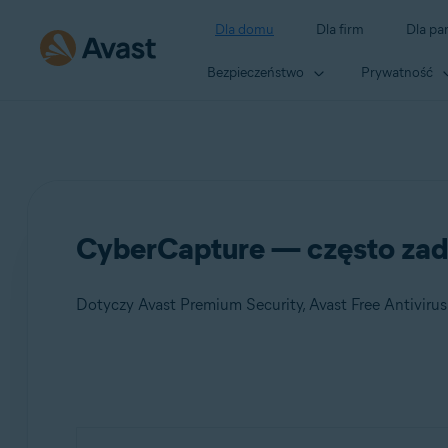
Dla domu
Dla firm
Dla pa
Bezpieczeństwo
Prywatność
CyberCapture — często zad
Dotyczy Avast Premium Security, Avast Free Antivirus
Produkty:
Avast Premium Security 22.x
Avast Free Antivirus 22.x