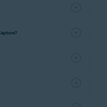
 ianalizuje rzadko występujące, podejrzane
 do
Laboratorium Zagrożeń Avast
, gdzie jest on
rCapture?
aktualizacji Convenient Rollup, wersja 32-/64-bitowa
órych funkcja ta wcześniej nie napotkała.
rów.