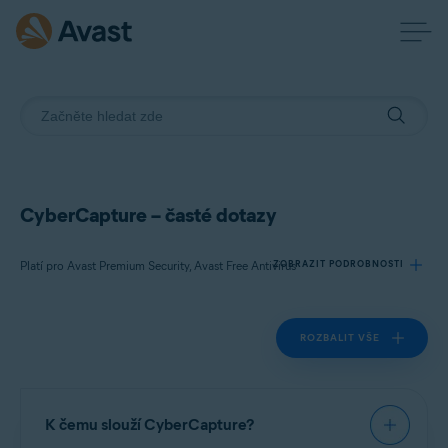
CyberCapture – časté dotazy
Platí pro Avast Premium Security, Avast Free Antivirus
ZOBRAZIT PODROBNOSTI
ROZBALIT VŠE
Produkty:
Avast Premium Security 22.x
Avast Free Antivirus 22.x
K čemu slouží CyberCapture?
Operační systémy: