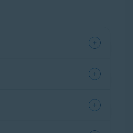
resultar cómodo, también pone en peligro tu
s datos del navegador
es muy sencillo. Antes
vast Premium Security
para activar Avast
in
Avast Security
o
Avast Premium Security
.