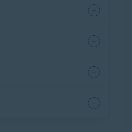
os anunciantes identificarte en la red. Esto
personalizados.
us, troyanos y malware, pero no impiden el
embargo, si solo usas una VPN, los
net, como billetes de avión.
as aplicaciones antivirus y de VPN, Avast
ltrándose. Si los datos se filtran, las
vegador y tu comportamiento en línea. Esto se
 datos de los usuarios por medio de los
ran a un perfil virtual único y personal. Cada
s en algunos de tus sitios web favoritos
 perfil virtual se comporta como una huella
ilen información sobre tu comportamiento
 aplicación que hayas visto
es permiten ver las actividades que realizas en
cto de las cookies presentes en el navegador.
ona. Las técnicas de rastreo en línea estudian
tigado en línea, incluidos billetes de avión.
rsonales. Si bien esto sirve a los comerciantes
de forma periódica.
ge tu identidad en línea cambiando
rmiten a cualquiera que utilice el dispositivo
tios web rellenar formularios automáticamente