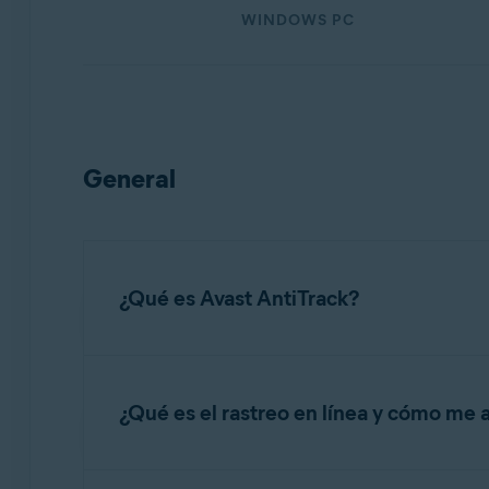
Sistemas operativos:
WINDOWS PC
Windows, macOS y Android
General
¿Qué es Avast AntiTrack?
Avast AntiTrack
es una aplicación de privacid
AntiTrack introduce información falsa en los d
¿Qué es el rastreo en línea y cómo me 
partes pueden ver sobre ti. Avast AntiTrack ta
El rastreo en línea es el proceso de recopilar 