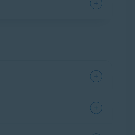
ión se activa automáticamente en el
o quieres empezar a utilizar tu suscripción en
ue contiene tu código de activación. También
.