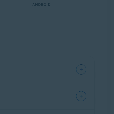
ANDROID
icas de
rastreo en línea
más actuales. Avast
mación que los rastreadores y otras terceras
de tu navegador.
s en los sitios web. La información que se