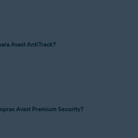
 después de cerrar una sesión de navegación. Aunque esto puede 
es accedan a tus datos privados. Con Avast AntiTrack,
eliminar lo
gir qué tipo de datos deseas eliminar.
para Avast AntiTrack?
el sistema para Avast AntiTrack, consulta el artículo siguiente:
de Avast
nstalación y activación, consulta los artículos siguientes:
ompras Avast Premium Security?
 suscripción independiente. No puedes usar una suscripción de
A
na aplicación independiente y se puede usar de forma autónoma s