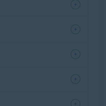
ctrónico de confirmación de pedido que
de rastreo
. Por cada intento, se indica el
austiva de tu historial de rastreo, selecciona
ue actives o desactives en la aplicación.
clic en
Mejorar mi condición de privacidad
.
ndican que puedes ajustar la configuración