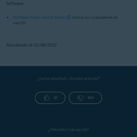
Software:
YouTube ▸ Enable macOS drivers
(Activar los controladores de
macOS)
Actualizado el: 02/06/2022
¿Le ha resultado útil este artículo?
SÍ
NO
¿Necesita más ayuda?