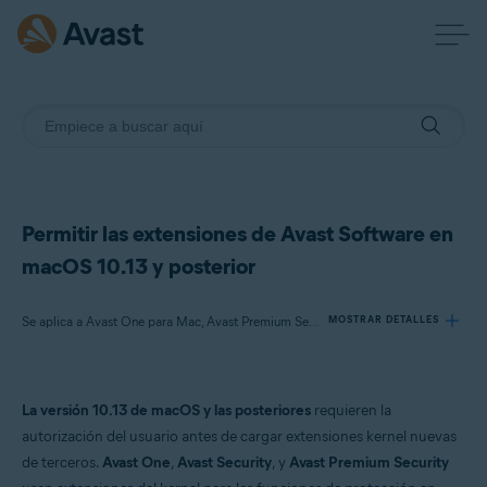
Permitir las extensiones de Avast Software en
macOS 10.13 y posterior
Se aplica a Avast One para Mac, Avast Premium Security para Mac o posterior, Avast Security para Mac o posterior
MOSTRAR DETALLES
Productos:
La versión 10.13 de macOS y las posteriores
requieren la
Avast One 21.x para Mac
autorización del usuario antes de cargar extensiones kernel nuevas
Avast Premium Security 14.x para Mac o posterior
de terceros.
Avast One
,
Avast Security
, y
Avast Premium Security
Avast Security 12.9 para Mac o posterior