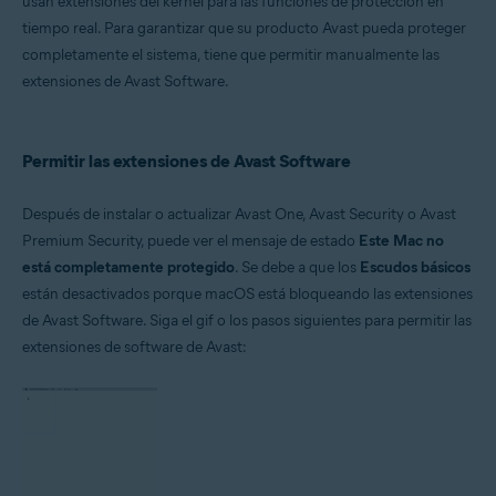
usan extensiones del kernel para las funciones de protección en
tiempo real. Para garantizar que su producto Avast pueda proteger
Sistemas operativos:
completamente el sistema, tiene que permitir manualmente las
Apple macOS 10.15.x (Catalina)
extensiones de Avast Software.
Apple macOS 10.14.x (Mojave)
Apple macOS 10.13.x (High Sierra)
Permitir las extensiones de Avast Software
Después de instalar o actualizar Avast One, Avast Security o Avast
Premium Security, puede ver el mensaje de estado
Este Mac no
está completamente protegido
. Se debe a que los
Escudos básicos
están desactivados porque macOS está bloqueando las extensiones
de Avast Software. Siga el gif o los pasos siguientes para permitir las
extensiones de software de Avast: