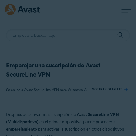
Emparejar una suscripción de Avast
SecureLine VPN
Se aplica a Avast SecureLine VPN para Windows, Avast SecureLine VPN para Mac, Avast SecureLine VPN para Android, Avast SecureLine VPN para iOS
MOSTRAR DETALLES
Productos:
Después de activar una suscripción de
Avast SecureLine VPN
Avast SecureLine VPN 5.x para Windows
(Multidispositivo)
en el primer dispositivo, puede proceder al
Avast SecureLine VPN 4.x para Mac
emparejamiento
para activar la suscripción en otros dispositivos
Avast SecureLine VPN 6.x para Android