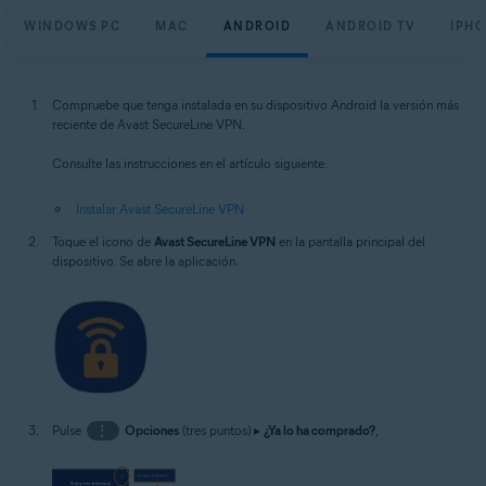
WINDOWS PC
MAC
ANDROID
ANDROID TV
IPHO
Compruebe que tenga instalada en su dispositivo Android la versión más
reciente de Avast SecureLine VPN.
Consulte las instrucciones en el artículo siguiente:
Instalar Avast SecureLine VPN
Toque el icono de
Avast SecureLine VPN
en la pantalla principal del
dispositivo. Se abre la aplicación.
Pulse
⋮
Opciones
(tres puntos) ▸
¿Ya lo ha comprado?
,