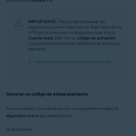
(incluida una
Android TV
).
Avast SecureLine VPN 6.x para iOS
Sistemas operativos:
IMPORTANTE:
Para poder emparejar los
Microsoft Windows 11 Home/Pro/Enterprise/Education
dispositivos, primero debe activar Avast SecureLine
Microsoft Windows 10 Home/Pro/Enterprise/Education - 32 o 64 bits
VPN por lo menos en un dispositivo, bien con la
Microsoft Windows 8.1/Pro/Enterprise - 32 o 64 bits
Cuenta Avast
, bien con un
código de activación
.
Microsoft Windows 8/Pro/Enterprise - 32 o 64 bits
Consulte las instrucciones detalladas en el artículo
Microsoft Windows 7 Home Basic/Home
siguiente:
Premium/Professional/Enterprise/Ultimate - Service Pack 1, 32 o 64 bits
Apple macOS 12.x (Monterey)
Activar una suscripción de Avast SecureLine VPN
Apple macOS 11.x (Big Sur)
Apple macOS 10.15.x (Catalina)
Apple macOS 10.14.x (Mojave)
Apple macOS 10.13.x (High Sierra)
Apple macOS 10.12.x (Sierra)
Generar un código de emparejamiento
Google Android 6.0 (Marshmallow, API 23) o posterior
A continuación, consulte la sección correspondiente según el
Apple iOS 14.0 o posterior
dispositivo nuevo
que desee activar:
Su dispositivo: